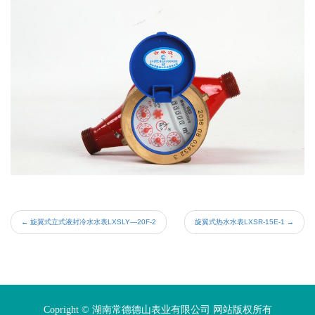
←
旋翼式立式液封冷水水表LXSLY—20F-2
旋翼式热水水表LXSR-15E-1
→
Copright © 湖南常德德山表业有限公司 网站版权所有