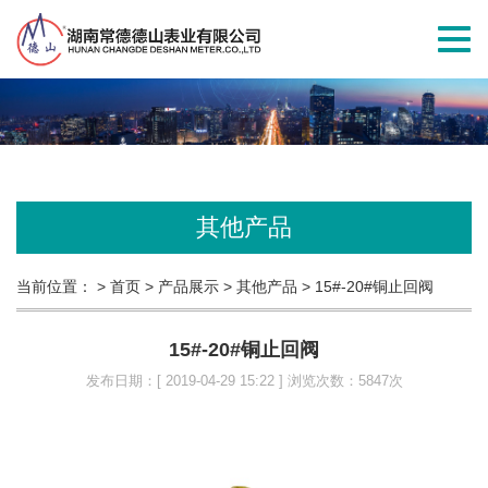
切
换
导
航
其他产品
当前位置：
> 首页
> 产品展示
> 其他产品
> 15#-20#铜止回阀
15#-20#铜止回阀
发布日期：[ 2019-04-29 15:22 ] 浏览次数：5847次