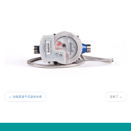
←
光电直读干式远传水表
没有了
→