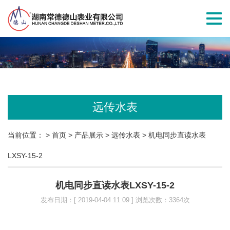
切
换
导
航
远传水表
当前位置：
> 首页
> 产品展示
> 远传水表
> 机电同步直读水表
LXSY-15-2
机电同步直读水表LXSY-15-2
发布日期：[ 2019-04-04 11:09 ] 浏览次数：3364次