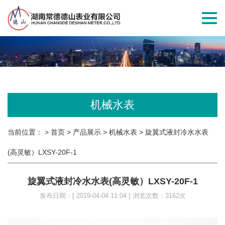
切
换
导
航
机械水表
当前位置：
> 首页
> 产品展示
> 机械水表
> 旋翼式液封冷水水表
(高灵敏）LXSY-20F-1
旋翼式液封冷水水表(高灵敏）LXSY-20F-1
发布日期：[ 2019-04-04 11:04 ] 浏览次数：3162次