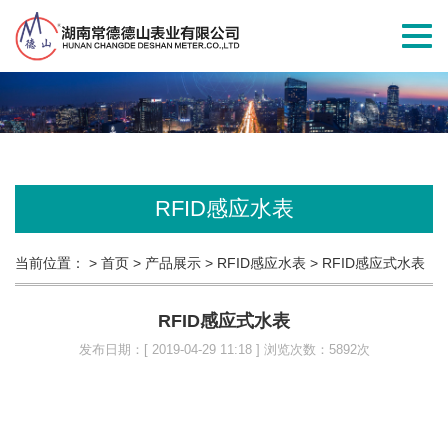
切
换
导
航
RFID感应水表
当前位置：
> 首页
> 产品展示
> RFID感应水表
> RFID感应式水表
RFID感应式水表
发布日期：[ 2019-04-29 11:18 ] 浏览次数：5892次