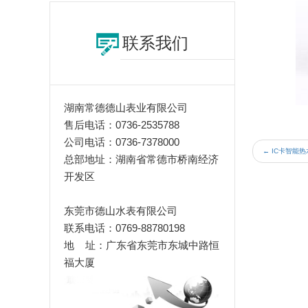
联系我们
湖南常德德山表业有限公司
售后电话：0736-2535788
公司电话：0736-7378000
←
IC卡智能热水
总部地址：湖南省常德市桥南经济
开发区
东莞市德山水表有限公司
联系电话：0769-88780198
地 址：广东省东莞市东城中路恒
福大厦