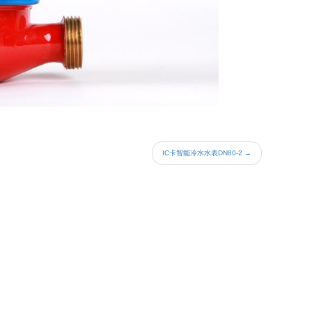
IC卡智能冷水水表DN80-2
→