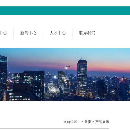
中心
新闻中心
人才中心
联系我们
当前位置：
> 首页
> 产品展示