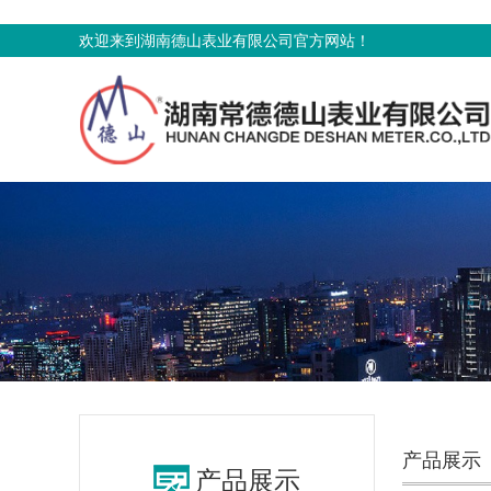
欢迎来到湖南德山表业有限公司官方网站！
产品展示
产品展示