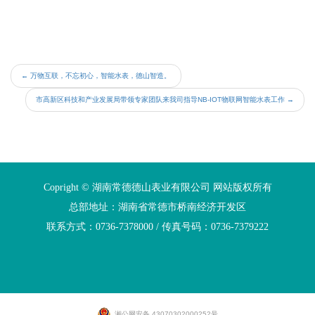
←
万物互联，不忘初心，智能水表，德山智造。
市高新区科技和产业发展局带领专家团队来我司指导NB-IOT物联网智能水表工作
→
Copright © 湖南常德德山表业有限公司 网站版权所有
总部地址：湖南省常德市桥南经济开发区
联系方式：0736-7378000 / 传真号码：0736-7379222
湘公网安备 43070302000252号