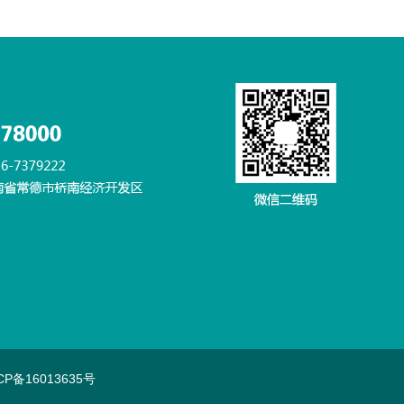
备16013635号