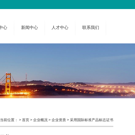
中心
新闻中心
人才中心
联系我们
当前位置：
> 首页
> 企业概况
> 企业资质
> 采用国际标准产品标志证书