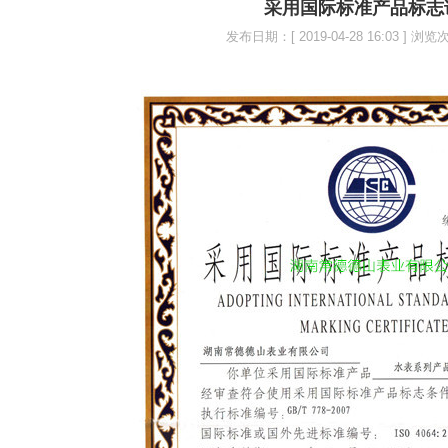
采用国际标准产品标志
发布日期：[ 2019-04-28 16:03 ] 浏