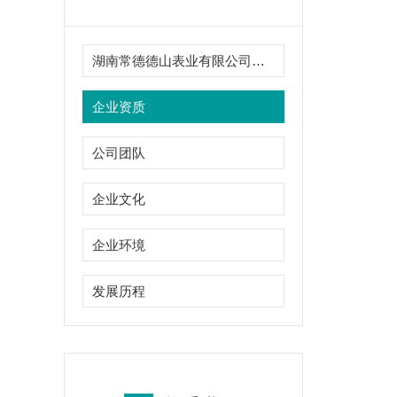
湖南常德德山表业有限公司简介
企业资质
公司团队
企业文化
企业环境
发展历程