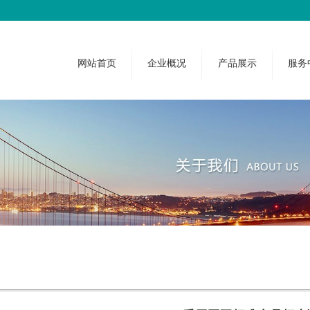
网站首页
企业概况
产品展示
服务