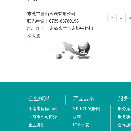
东莞市德山水表有限公司
«
1
2
联系电话：0769-88780198
地 址：广东省东莞市东城中路恒
福大厦
企业概况
产品展示
服务
湖南常德德山表
NB-IOT 物联网
服务流
业有限公司简介
水表
服务项
企业资质
IC卡水表
合作加