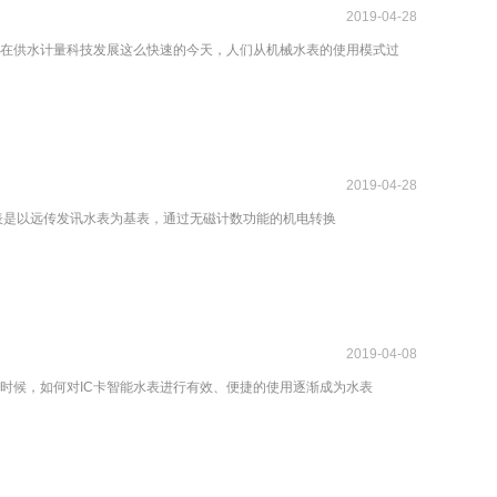
2019-04-28
在供水计量科技发展这么快速的今天，人们从机械水表的使用模式过
2019-04-28
网水表是以远传发讯水表为基表，通过无磁计数功能的机电转换
2019-04-08
的时候，如何对IC卡智能水表进行有效、便捷的使用逐渐成为水表