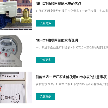
NB-IOT物联网智能水表的优点
时代的不断变换给科技的变化带来了一定的发展，尤其是
了解更多
NB-IOT物联网智能水表说明
一、概述本企业生产制造的NB-IOT15～200型物联
了解更多
智能水表生产厂家讲解使用IC卡水表的注意事项​
在智能水表生产厂家生产的IC卡水表逐渐遍布各家各户
了解更多